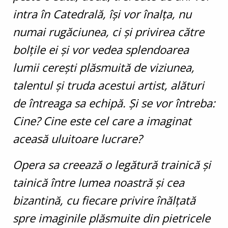
intra în Catedrală, îşi vor înalţa, nu
numai rugăciunea, ci şi privirea către
bolţile ei şi vor vedea splendoarea
lumii cereşti plăsmuită de viziunea,
talentul şi truda acestui artist, alături
de întreaga sa echipă. Şi se vor întreba:
Cine? Cine este cel care a imaginat
aceasă uluitoare lucrare?
Opera sa creează o legătură trainică şi
tainică între lumea noastră şi cea
bizantină, cu fiecare privire înălţată
spre imaginile plăsmuite din pietricele