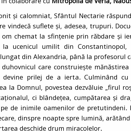
în colaborare cu
Mitropolia de Veria, Nao
gonit și calomniat, Sfântul Nectarie răspun
re vindecă suflete și, adesea, trupuri. Doc
 om chemat la sfințenie prin răbdare și ier
, la ucenicul umilit din Constantinopol,
lungat din Alexandria, până la profesorul ca
i duhovnicul care construiește mănăstirea 
 devine prilej de a ierta. Culminând cu u
a la Domnul, povestea dezvăluie „firul roșu”
zaționalul, ci blândețea, cumpătarea și dr
pe de inimile oamenilor de pretutindeni. F
ecare, dinspre noapte spre lumină, arătând
rtarea deschide drum miracolelor.