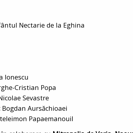
Sfântul Nectarie de la Eghina
a Ionescu
rghe-Cristian Popa
 Nicolae Sevastre
:
Bogdan Aursăchioaei
teleimon Papaemanouil