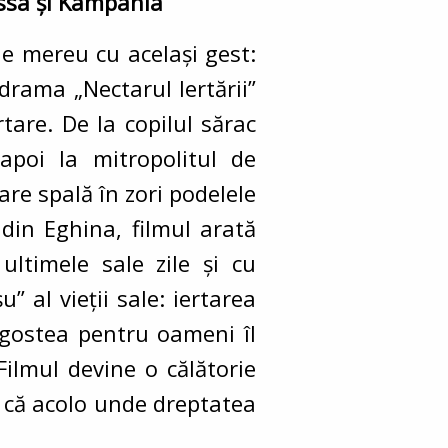
ussa și Kampania
de mereu cu același gest:
udrama „Nectarul Iertării”
tare. De la copilul sărac
 apoi la mitropolitul de
re spală în zori podelele
din Eghina, filmul arată
ltimele sale zile și cu
 al vieții sale: iertarea
agostea pentru oameni îl
ilmul devine o călătorie
 că acolo unde dreptatea