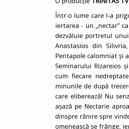
O producție
TRINITAS TV
Într-o lume care l-a pri
iertarea - un „nectar” ca
dezvăluie portretul unui
Anastasios din Silivria
Pentapole calomniat și a
Seminarului Rizareios ș
cum fiecare nedreptate
minunile de după trecere
care eliberează! Nu sen
așază pe Nectarie aproa
dinspre rănire spre vind
omenească se frânge, ie