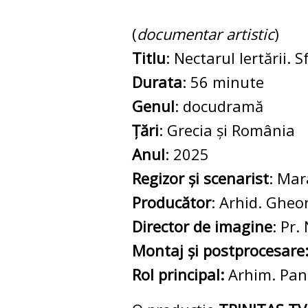
(
documentar artistic
)
Titlu
: Nectarul Iertării. 
Durata
: 56 minute
Genul
: docudramă
Țări
: Grecia și România
Anul
: 2025
Regizor și scenarist
: Mar
Producător
: Arhid. Gheo
Director de imagine
: Pr.
Montaj și postprocesare
Rol principal:
Arhim. Pan