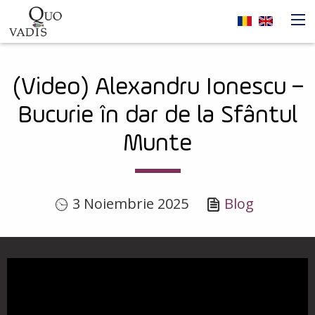
Sari la conținutul principal
Navigare
(Video) Alexandru Ionescu –
principală
Bucurie în dar de la Sfântul
Munte
3 Noiembrie 2025
Blog