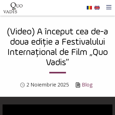
Sari la conținutul principal
Navigare
(Video) A început cea de-a
principală
doua ediție a Festivalului
Internațional de Film „Quo
Vadis”
2 Noiembrie 2025
Blog