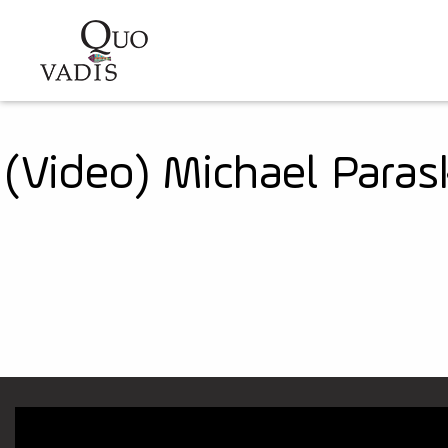
Sari la conținutul principal
Navigare
principală
(Video) Michael Paras