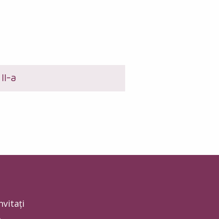
II-a
nvitați