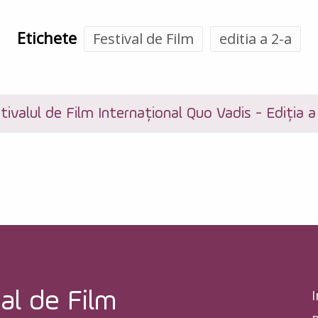
Etichete
Festival de Film
editia a 2-a
tivalul de Film Internațional Quo Vadis - Ediția a 
I
al de Film