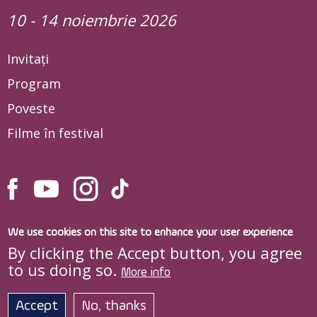
10 - 14 noiembrie 2026
Invitați
Program
Poveste
Filme în festival
We use cookies on this site to enhance your user experience
By clicking the Accept button, you agree
to us doing so.
More info
Site dezvoltat de
DOXOLOGIA MEDIA
,
Arhiepiscopia Iașilor © quo-vadis.ro
Accept
No, thanks