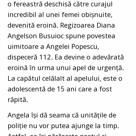
o fereastră deschisă către curajul
incredibil al unei femei obișnuite,
devenită eroină. Regizoarea Diana
Angelson Busuioc spune povestea
uimitoare a Angelei Popescu,
dispeceră 112. Ea devine o adevărată
eroină în urma unui apel de urgență.
La capătul celălalt al apelului, este o
adolescentă de 15 ani care a fost
răpită.
Angela își dă seama că unitățile de
poliție nu vor putea ajunge la timp.
Astfel, ea își părăsește postul și