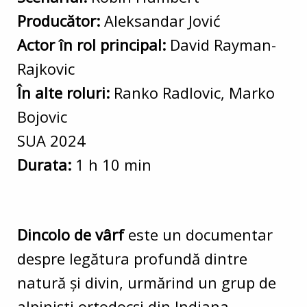
Produc
ător
:
Aleksandar Jović
Actor
în rol principal
:
David Rayman-
Rajkovic
În alte roluri
:
Ranko Radlovic, Marko
Bojovic
SUA 2024
Durata:
1 h 10 min
Dincolo de v
ârf
este un documentar
despre legătura profundă dintre
natură și divin, urmărind un grup de
alpiniști ortodocși din Indiana.