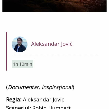
Aleksandar Jović
1h 10min
(
Documentar, Inspirațional
)
Regia:
Aleksandar Jovic
Scenariul:
Robin Humbert