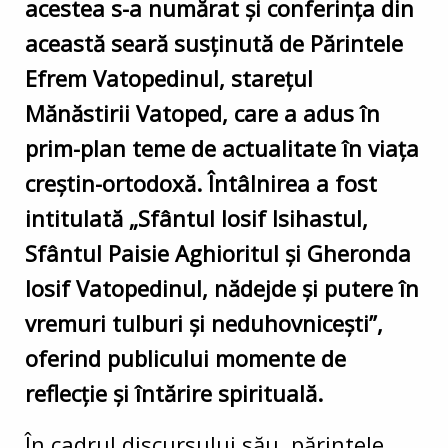
acestea s-a numărat și conferința din
această seară susținută de Părintele
Efrem Vatopedinul, starețul
Mănăstirii Vatoped, care a adus în
prim-plan teme de actualitate în viața
creștin-ortodoxă. Întâlnirea a fost
intitulată „Sfântul Iosif Isihastul,
Sfântul Paisie Aghioritul și Gheronda
Iosif Vatopedinul, nădejde și putere în
vremuri tulburi și neduhovnicești”,
oferind publicului momente de
reflecție și întărire spirituală.
În cadrul discursului său, părintele