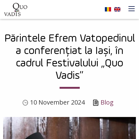
Skip to main content
Navigare
Părintele Efrem Vatopedinul
principală
a conferențiat la Iași, în
cadrul Festivalului „Quo
Vadis”
10 November 2024
Blog