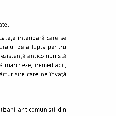
ate.
icatețe interioară care se
curajul de a lupta pentru
 rezistență anticomunistă
ă marcheze, iremediabil,
ărturisire care ne învață
tizani anticomuniști din