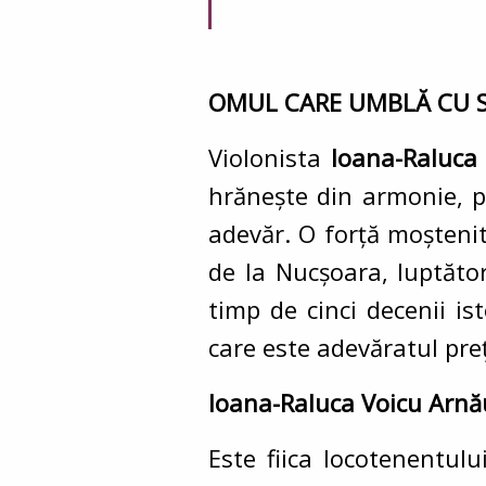
OMUL CARE UMBLĂ CU SCAR
Violonista
Ioana-Raluca
hrănește din armonie, pl
adevăr. O forță moștenit
de la Nucșoara, luptător
timp de cinci decenii is
care este adevăratul preț a
Ioana-Raluca Voicu Arn
Este fiica locotenentul