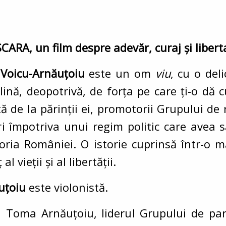
A, un film despre adevăr, curaj și libert
 Voicu-Arnăuțoiu
este un om
viu
, cu o del
ină, deopotrivă, de forța pe care ți-o dă 
ă de la părinții ei, promotorii Grupului de
i împotriva unui regim politic care avea s
toria României. O istorie cuprinsă într-o m
l vieții și al libertății.
ăuțoiu
este violonistă.
ui Toma Arnăuțoiu, liderul Grupului de par