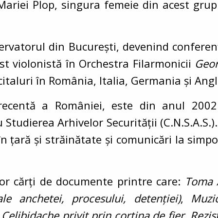
ariei Plop, singura femeie din acest grup 
ervatorul din București, devenind conferenț
ost violonistă în Orchestra Filarmonicii
Geor
citaluri în România, Italia, Germania și Angl
recentă a României, este din anul 2002 
 Studierea Arhivelor Securității (C.N.S.A.S.)
în țară și străinătate și comunicări la sim
or cărți de documente printre care:
Toma A
e anchetei, procesului, detenției)
,
Muzi
 Celibidache privit prin cortina de fier
,
Rezis