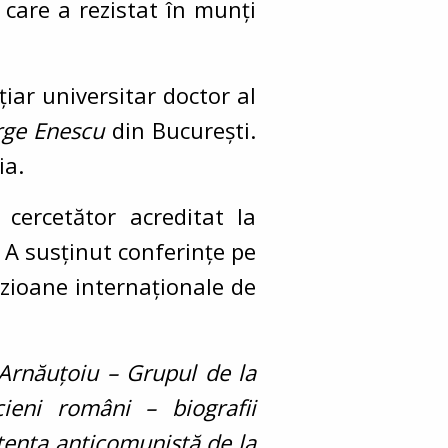
care a rezistat în munți
iar universitar doctor al
ge Enescu
din București.
ia.
cercetător acreditat la
. A susținut conferințe pe
pozioane internaționale de
rnăuțoiu – Grupul de la
cieni români – biografii
tența anticomunistă de la