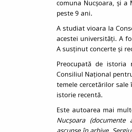
comuna Nucșoara, și a M
peste 9 ani.
A studiat vioara la Cons
acestei universități. A f
A susținut concerte și re
Preocupată de istoria 
Consiliul Național pentru
temele cercetărilor sale 
istorie recentă.
Este autoarea mai mult
Nucșoara
(documente al
ascunse în arhive
,
Sergiu