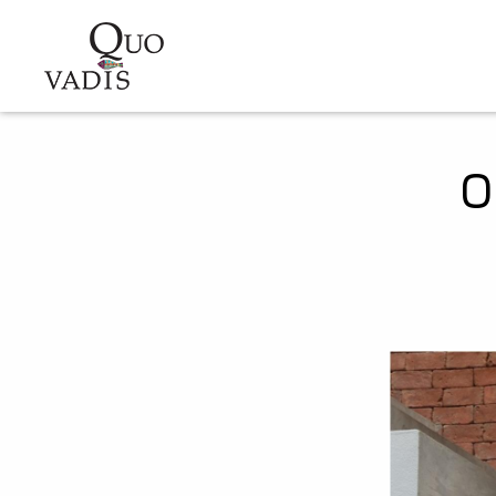
Sari la conținutul principal
Navigare
principală
O