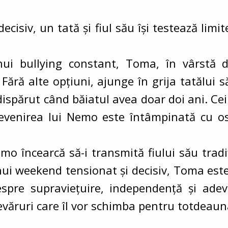
siv, un tată și fiul său își testează limitele
i bullying constant, Toma, în vârstă d
 Fără alte opțiuni, ajunge în grija tatălu
ispărut când băiatul avea doar doi ani. Cei
revenirea lui Nemo este întâmpinată cu ost
emo încearcă să-i transmită fiului său tradi
nui weekend tensionat și decisiv, Toma est
despre supraviețuire, independență și adev
văruri care îl vor schimba pentru totdeaun