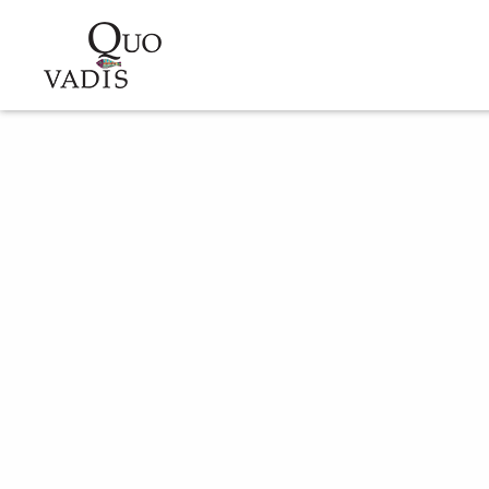
Sari la conținutul principal
Navigare
principală