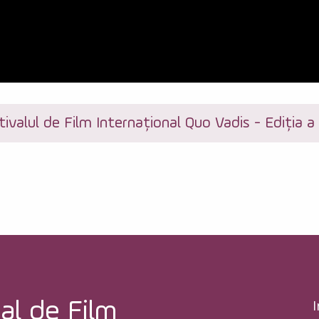
tivalul de Film Internațional Quo Vadis - Ediția a I
I
al de Film