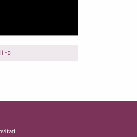
II-a
nvitați