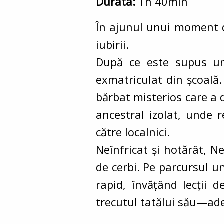
Durata:
1h 40min
În ajunul unui moment deci
iubirii.
După ce este supus unu
exmatriculat din școală.
bărbat misterios care a d
ancestral izolat, unde 
către localnici.
Neînfricat și hotărât, N
de cerbi. Pe parcursul u
rapid, învățând lecții 
trecutul tatălui său—ade