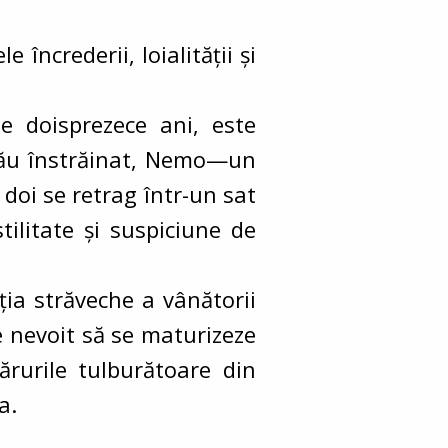
 încrederii, loialității și
e doisprezece ani, este
i său înstrăinat, Nemo—un
 doi se retrag într-un sat
ilitate și suspiciune de
ția străveche a vânătorii
e nevoit să se maturizeze
ărurile tulburătoare din
a.